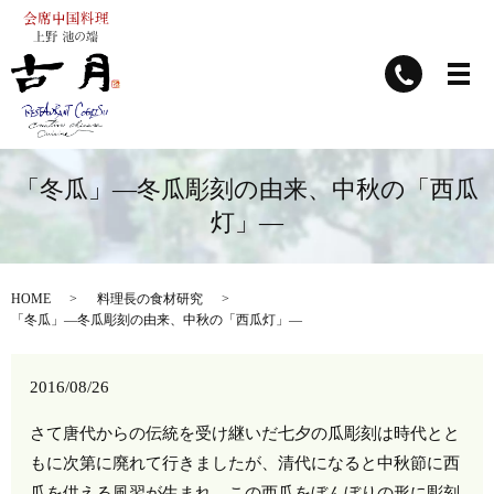
「冬瓜」―冬瓜彫刻の由来、中秋の「西瓜
灯」―
HOME
料理長の食材研究
「冬瓜」―冬瓜彫刻の由来、中秋の「西瓜灯」―
2016/08/26
さて唐代からの伝統を受け継いだ七夕の瓜彫刻は時代とと
もに次第に廃れて行きましたが、清代になると中秋節に西
瓜を供える風習が生まれ、この西瓜をぼんぼりの形に彫刻