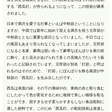
する「西瓜灯」が作られるようになって、この技術が継承
されました。
日本で満月を愛でる行事といえば中秋節ということになり
ますが、中国では新年に始めて迎える満月を祝う元宵節が
中秋節とともに重要な節日となっていました。今日ではこ
の風習もあまり見られなくなってしまいましたが、元宵節
になると名家、豪商は競い合って豪華なぼんぼりを家の前
に飾り、また花火があげられて多くの見物人でたいそう賑
わったと記録されています。元宵節が別名「灯節」と呼ば
れるのはそのためで、「灯節」にぼんぼりを飾る風習が中
秋節の「西瓜灯」を生み出したのです。
西瓜は表面の緑、その下の薄緑や白、果肉の赤と彫り進む
にしたがって色が変化するために複雑で美しい模様を彫る
ことができ、固すぎもせず柔らかすぎもしない食品彫刻に
適した材料です。このため「西瓜灯」の彫刻技術は発達し